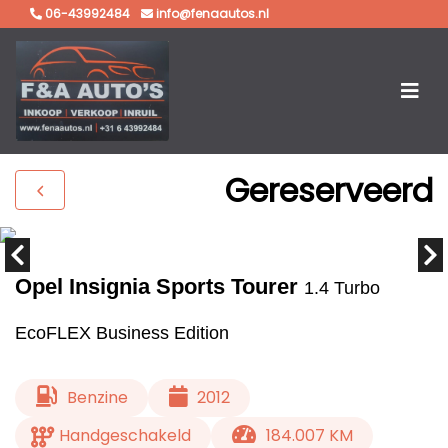
06-43992484
info@fenaautos.nl
Gereserveerd
Opel Insignia Sports Tourer
1.4 Turbo
EcoFLEX Business Edition
Benzine
2012
Handgeschakeld
184.007 KM