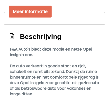
Airco automatisch
Meer informatie
Armsteun achter
Armsteun voor
Bestuurdersstoel in hoogte verstelbaar
Beschrijving
Binnenspiegel automatisch dimmend
Elektrische ramen voor en achter
F&A Auto's biedt deze mooie en nette Opel
Insignia aan.
Middenarmsteun voor
Stuur en versnellingspook (kunst)leder
De auto verkeert in goede staat en rijdt,
Stuurbekrachtiging
schakelt en remt uitstekend. Dankzij de ruime
binnenruimte en het comfortabele rijgedrag is
Exterieur
deze Opel Insignia zeer geschikt als gezinsauto
of als betrouwbare auto voor vakanties en
Buitenspiegels elektrisch verstel- en
lange ritten.
verwarmbaar
Centrale vergrendeling met