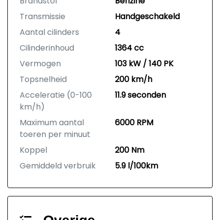
Brandstof
Benzine
Transmissie
Handgeschakeld
Aantal cilinders
4
Cilinderinhoud
1364 cc
Vermogen
103 kW / 140 PK
Topsnelheid
200 km/h
Acceleratie (0-100
11.9 seconden
km/h)
Maximum aantal
6000 RPM
toeren per minuut
Koppel
200 Nm
Gemiddeld verbruik
5.9 l/100km